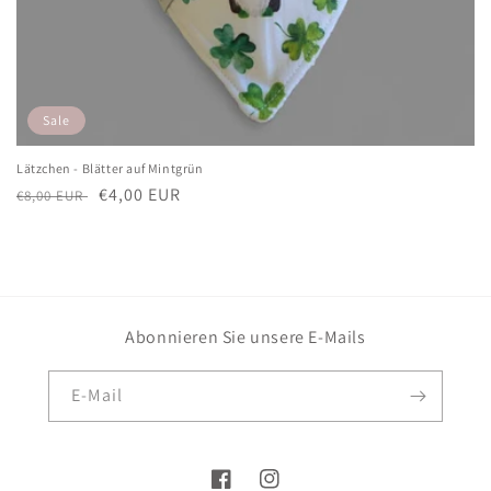
Sale
Lätzchen - Blätter auf Mintgrün
Normaler
Verkaufspreis
€4,00 EUR
€8,00 EUR
Preis
Abonnieren Sie unsere E-Mails
E-Mail
Facebook
Instagram