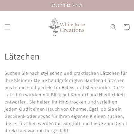
Direkt
SALE TIME! 🎉🎉🎉
zum
Inhalt
Warenko
K
Lätzchen
a
Suchen Sie nach stylischen und praktischen Lätzchen für
t
Ihre Kleinen? Meine handgefertigten Bandana-Lätzchen
aus Irland sind perfekt für Babys und Kleinkinder. Diese
e
Lätzchen wurden mit Blick auf Komfort und Niedlichkeit
g
entworfen. Sie halten Ihr Kind trocken und verleihen
jedem Outfit einen Hauch von Charme. Egal, ob Sie ein
o
Geschenk oder etwas für Ihren eigenen Kleinen suchen,
r
diese Lätzchen werden mit Sorgfalt und Liebe zum Detail
direkt hier von mir hergestellt!